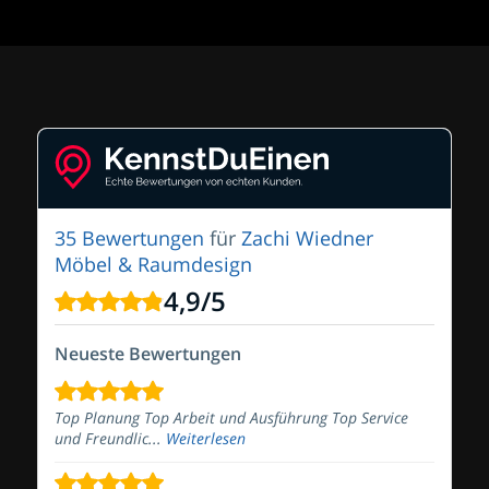
35 Bewertungen
für
Zachi Wiedner
Möbel & Raumdesign
4,9
/
5
Neueste Bewertungen
Top Planung Top Arbeit und Ausführung Top Service
und Freundlic...
Weiterlesen