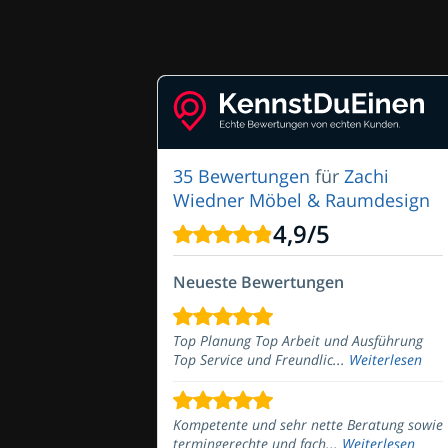
35 Bewertungen
für
Zachi
Wiedner Möbel & Raumdesign
4,9
/
5
Neueste Bewertungen
Top Planung Top Arbeit und Ausführung
Top Service und Freundlic...
Weiterlesen
Kompetente und sehr nette Beratung sowie
termingerechte und fach...
Weiterlesen