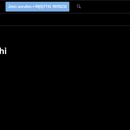
Jetzt anrufen:
+49(0)7741 9695232
hi