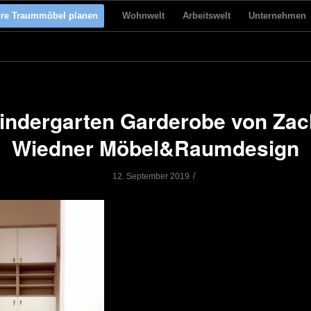
hre Traummöbel planen
Wohnwelt
Arbeitswelt
Unternehmen
indergarten Garderobe von Zac
Wiedner Möbel&Raumdesign
/
12. September 2019