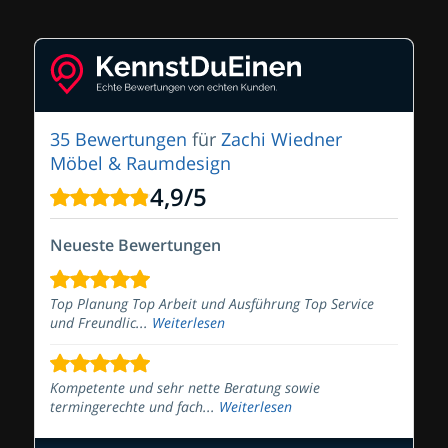
35 Bewertungen
für
Zachi Wiedner
Möbel & Raumdesign
4,9
/
5
Neueste Bewertungen
Top Planung Top Arbeit und Ausführung Top Service
und Freundlic...
Weiterlesen
Kompetente und sehr nette Beratung sowie
termingerechte und fach...
Weiterlesen