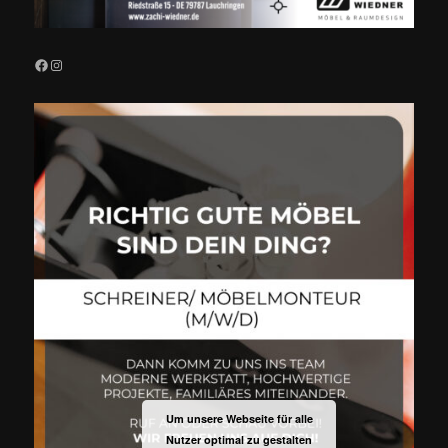
Facebook
Instagram
Um unsere Webseite für alle
Nutzer optimal zu gestalten