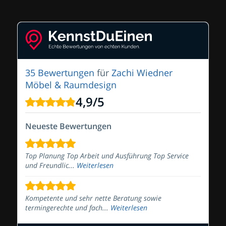
35 Bewertungen
für
Zachi Wiedner
Möbel & Raumdesign
4,9
/
5
Neueste Bewertungen
Top Planung Top Arbeit und Ausführung Top Service
und Freundlic...
Weiterlesen
Kompetente und sehr nette Beratung sowie
termingerechte und fach...
Weiterlesen