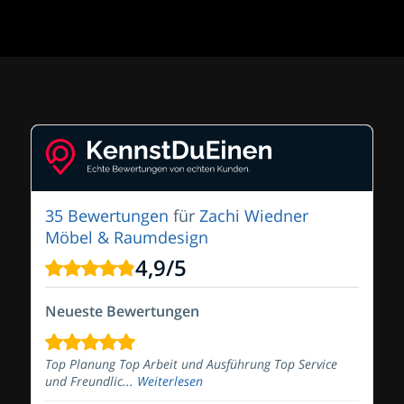
35 Bewertungen
für
Zachi Wiedner
Möbel & Raumdesign
4,9
/
5
Neueste Bewertungen
Top Planung Top Arbeit und Ausführung Top Service
und Freundlic...
Weiterlesen