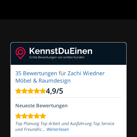
35 Bewertungen
für
Zachi Wiedner
Möbel & Raumdesign
4,9
/
5
Neueste Bewertungen
Top Planung Top Arbeit und Ausführung Top Service
und Freundlic...
Weiterlesen