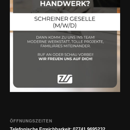
ÖFFNUNGSZEITEN
Telefonische Erreichbarkeit: 07741 9695232