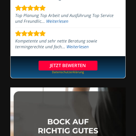
Top Planung Top Arbeit und Ausführung Top Service
und Freundlic...
Weiterlesen
Kompetente und sehr nette Beratung sowie
termingerechte und fach...
Weiterlesen
JETZT BEWERTEN
Datenschutzerklärung