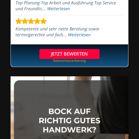
Top Planung Top Arbeit und Ausführung Top Service
und Freundlic...
Weiterlesen
Kompetente und sehr nette Beratung sowie
termingerechte und fach...
Weiterlesen
JETZT BEWERTEN
Datenschutzerklärung