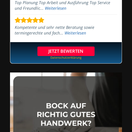
Top Planung Top Arbeit und Ausführung Top Service
und Freundlic...
Weiterlesen
Kompetente und sehr nette Beratung sowie
termingerechte und fach...
Weiterlesen
JETZT BEWERTEN
Datenschutzerklärung