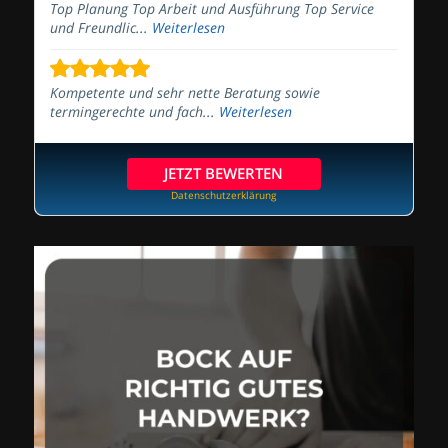
Top Planung Top Arbeit und Ausführung Top Service
und Freundlic...
Weiterlesen
Kompetente und sehr nette Beratung sowie
termingerechte und fach...
Weiterlesen
JETZT BEWERTEN
Datenschutzerklärung