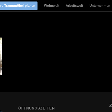
hre Traummöbel planen
Wohnwelt
Arbeitswelt
Unternehmen
Z
ÖFFNUNGSZEITEN