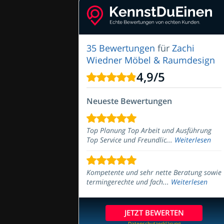
35 Bewertungen
für
Zachi
Wiedner Möbel & Raumdesign
4,9
/
5
Neueste Bewertungen
Top Planung Top Arbeit und Ausführung
Top Service und Freundlic...
Weiterlesen
Kompetente und sehr nette Beratung sowie
termingerechte und fach...
Weiterlesen
JETZT BEWERTEN
Datenschutzerklärung