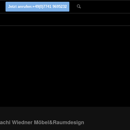
Jetzt anrufen:
+49(0)7741 9695232
achi Wiedner Möbel&Raumdesign