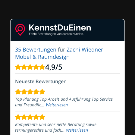
35 Bewertungen
für
Zachi Wiedner
Möbel & Raumdesign
4,9
/
5
Neueste Bewertungen
Top Planung Top Arbeit und Ausführung Top Service
und Freundlic...
Weiterlesen
Kompetente und sehr nette Beratung sowie
termingerechte und fach...
Weiterlesen