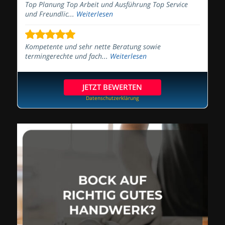
Top Planung Top Arbeit und Ausführung Top Service
und Freundlic...
Weiterlesen
Kompetente und sehr nette Beratung sowie
termingerechte und fach...
Weiterlesen
JETZT BEWERTEN
Datenschutzerklärung