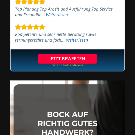
Top Planung Top Arbeit und Ausführung Top Service
und Freundlic...
Weiterlesen
Kompetente und sehr nette Beratung sowie
termingerechte und fach...
Weiterlesen
JETZT BEWERTEN
Datenschutzerklärung