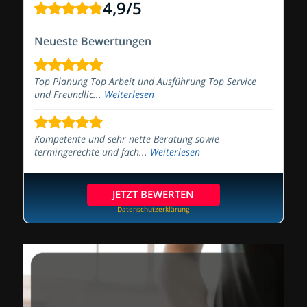
4,9
/
5
Neueste Bewertungen
Top Planung Top Arbeit und Ausführung Top Service
und Freundlic...
Weiterlesen
Kompetente und sehr nette Beratung sowie
termingerechte und fach...
Weiterlesen
JETZT BEWERTEN
Datenschutzerklärung