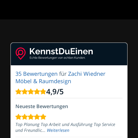
35 Bewertungen
für
Zachi Wiedner
Möbel & Raumdesign
4,9
/
5
Neueste Bewertungen
Top Planung Top Arbeit und Ausführung Top Service
und Freundlic...
Weiterlesen