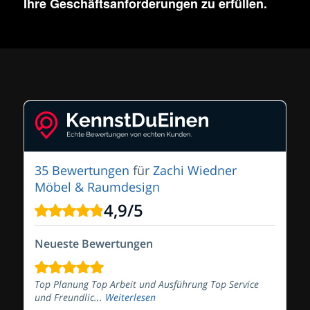
Ihre Geschäftsanforderungen zu erfüllen.
35 Bewertungen
für
Zachi Wiedner
Möbel & Raumdesign
4,9
/
5
Neueste Bewertungen
Top Planung Top Arbeit und Ausführung Top Service
und Freundlic...
Weiterlesen