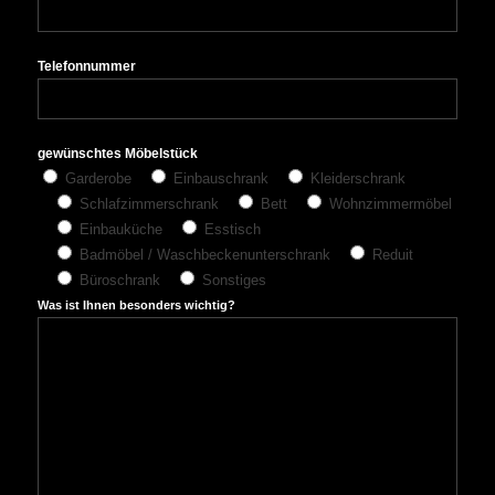
Telefonnummer
gewünschtes Möbelstück
Garderobe
Einbauschrank
Kleiderschrank
Schlafzimmerschrank
Bett
Wohnzimmermöbel
Einbauküche
Esstisch
Badmöbel / Waschbeckenunterschrank
Reduit
Büroschrank
Sonstiges
Was ist Ihnen besonders wichtig?