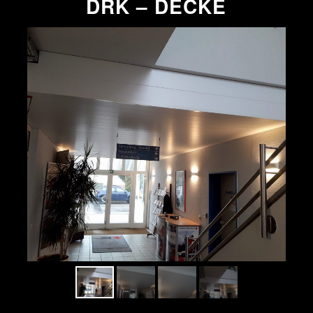
DRK
– DECKE