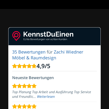
35 Bewertungen
für
Zachi Wiedner
Möbel & Raumdesign
4,9
/
5
Neueste Bewertungen
Top Planung Top Arbeit und Ausführung Top Service
und Freundlic...
Weiterlesen