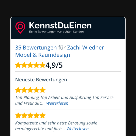
35 Bewertungen
für
Zachi Wiedner
Möbel & Raumdesign
4,9
/
5
Neueste Bewertungen
Top Planung Top Arbeit und Ausführung Top Service
und Freundlic...
Weiterlesen
Kompetente und sehr nette Beratung sowie
termingerechte und fach...
Weiterlesen