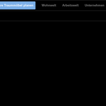
hre Traummöbel planen
Wohnwelt
Arbeitswelt
Unternehmen