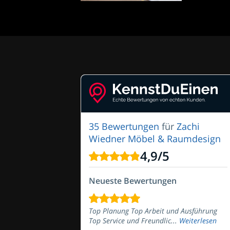
35 Bewertungen
für
Zachi
Wiedner Möbel & Raumdesign
4,9
/
5
Neueste Bewertungen
Top Planung Top Arbeit und Ausführung
Top Service und Freundlic...
Weiterlesen