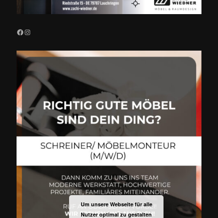
Facebook
Instagram
Um unsere Webseite für alle
Nutzer optimal zu gestalten