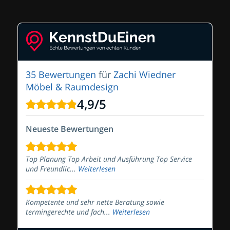
35 Bewertungen
für
Zachi Wiedner
Möbel & Raumdesign
4,9
/
5
Neueste Bewertungen
Top Planung Top Arbeit und Ausführung Top Service
und Freundlic...
Weiterlesen
Kompetente und sehr nette Beratung sowie
termingerechte und fach...
Weiterlesen