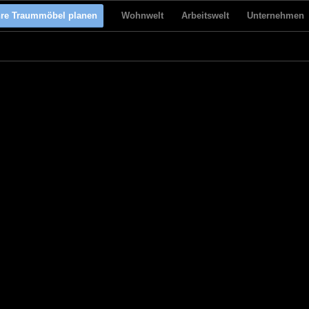
hre Traummöbel planen
Wohnwelt
Arbeitswelt
Unternehmen