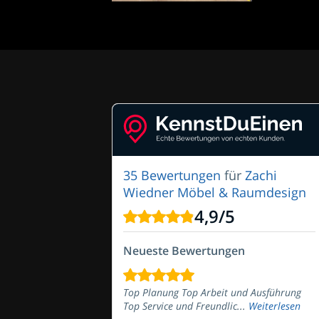
35 Bewertungen
für
Zachi
Wiedner Möbel & Raumdesign
4,9
/
5
Neueste Bewertungen
Top Planung Top Arbeit und Ausführung
Top Service und Freundlic...
Weiterlesen