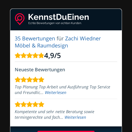
35 Bewertungen
für
Zachi Wiedner
Möbel & Raumdesign
4,9
/
5
Neueste Bewertungen
Top Planung Top Arbeit und Ausführung Top Service
und Freundlic...
Weiterlesen
Kompetente und sehr nette Beratung sowie
termingerechte und fach...
Weiterlesen