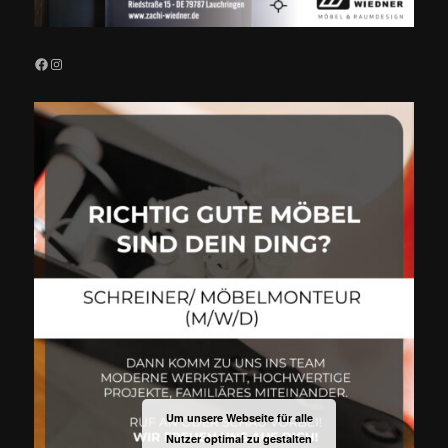
Facebook
Instagram
Um unsere Webseite für alle
Nutzer optimal zu gestalten