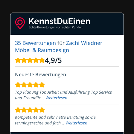
35 Bewertungen
für
Zachi Wiedner
Möbel & Raumdesign
4,9
/
5
Neueste Bewertungen
Top Planung Top Arbeit und Ausführung Top Service
und Freundlic...
Weiterlesen
Kompetente und sehr nette Beratung sowie
termingerechte und fach...
Weiterlesen