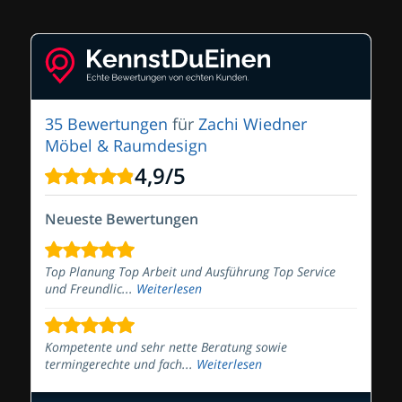
35 Bewertungen
für
Zachi Wiedner
Möbel & Raumdesign
4,9
/
5
Neueste Bewertungen
Top Planung Top Arbeit und Ausführung Top Service
und Freundlic...
Weiterlesen
Kompetente und sehr nette Beratung sowie
termingerechte und fach...
Weiterlesen