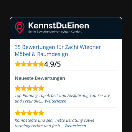
35 Bewertungen
für
Zachi Wiedner
Möbel & Raumdesign
4,9
/
5
Neueste Bewertungen
Top Planung Top Arbeit und Ausführung Top Service
und Freundlic...
Weiterlesen
Kompetente und sehr nette Beratung sowie
termingerechte und fach...
Weiterlesen