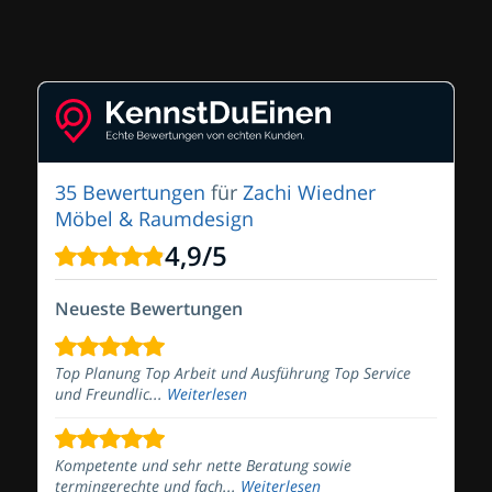
35 Bewertungen
für
Zachi Wiedner
Möbel & Raumdesign
4,9
/
5
Neueste Bewertungen
Top Planung Top Arbeit und Ausführung Top Service
und Freundlic...
Weiterlesen
Kompetente und sehr nette Beratung sowie
termingerechte und fach...
Weiterlesen