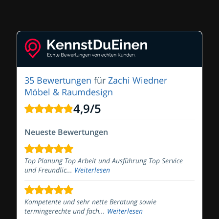
35 Bewertungen
für
Zachi Wiedner
Möbel & Raumdesign
4,9
/
5
Neueste Bewertungen
Top Planung Top Arbeit und Ausführung Top Service
und Freundlic...
Weiterlesen
Kompetente und sehr nette Beratung sowie
termingerechte und fach...
Weiterlesen