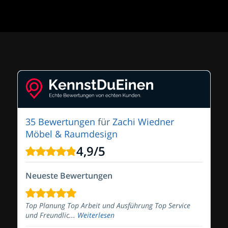
35 Bewertungen
für
Zachi Wiedner
Möbel & Raumdesign
4,9
/
5
Neueste Bewertungen
Top Planung Top Arbeit und Ausführung Top Service
und Freundlic...
Weiterlesen