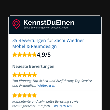
35 Bewertungen
für
Zachi Wiedner
Möbel & Raumdesign
4,9
/
5
Neueste Bewertungen
Top Planung Top Arbeit und Ausführung Top Service
und Freundlic...
Weiterlesen
Kompetente und sehr nette Beratung sowie
termingerechte und fach...
Weiterlesen