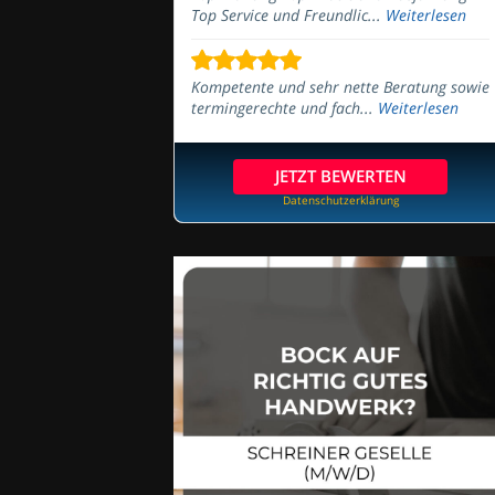
Top Service und Freundlic...
Weiterlesen
Kompetente und sehr nette Beratung sowie
termingerechte und fach...
Weiterlesen
JETZT BEWERTEN
Datenschutzerklärung