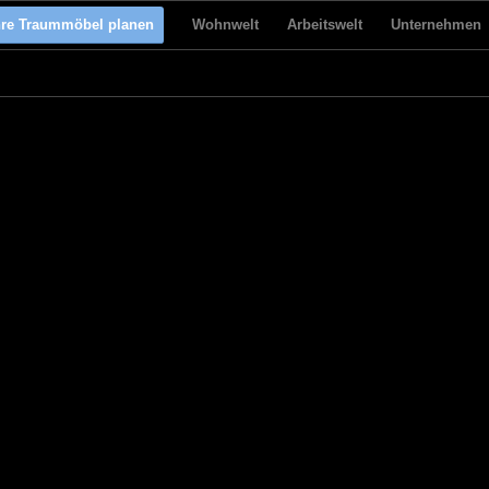
hre Traummöbel planen
Wohnwelt
Arbeitswelt
Unternehmen