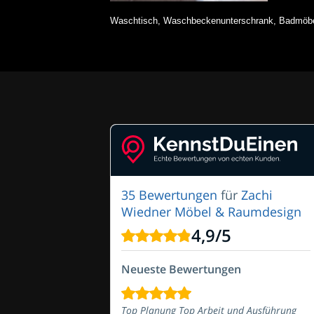
Waschtisch, Waschbeckenunterschrank, Badmöbel
35 Bewertungen
für
Zachi
Wiedner Möbel & Raumdesign
4,9
/
5
Neueste Bewertungen
Top Planung Top Arbeit und Ausführung