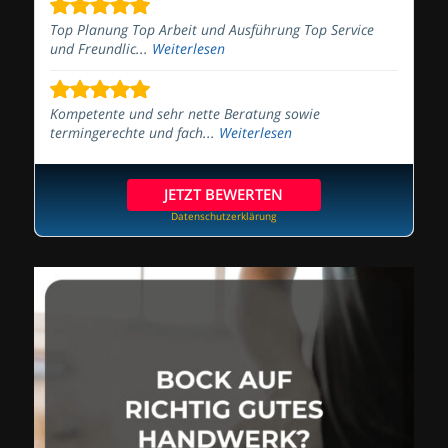
Top Planung Top Arbeit und Ausführung Top Service
und Freundlic...
Weiterlesen
Kompetente und sehr nette Beratung sowie
termingerechte und fach...
Weiterlesen
JETZT BEWERTEN
Datenschutzerklärung