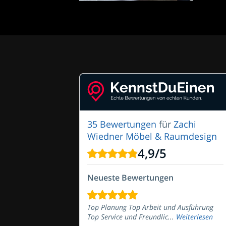
35 Bewertungen
für
Zachi
Wiedner Möbel & Raumdesign
4,9
/
5
Neueste Bewertungen
Top Planung Top Arbeit und Ausführung
Top Service und Freundlic...
Weiterlesen