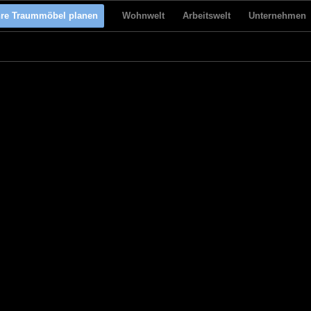
hre Traummöbel planen
Wohnwelt
Arbeitswelt
Unternehmen