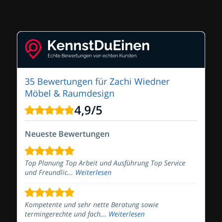
35 Bewertungen
für
Zachi Wiedner
Möbel & Raumdesign
4,9
/
5
Neueste Bewertungen
Top Planung Top Arbeit und Ausführung Top Service
und Freundlic...
Weiterlesen
Kompetente und sehr nette Beratung sowie
termingerechte und fach...
Weiterlesen