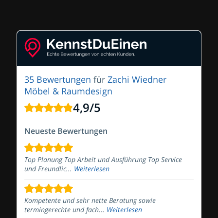
35 Bewertungen
für
Zachi Wiedner
Möbel & Raumdesign
4,9
/
5
Neueste Bewertungen
Top Planung Top Arbeit und Ausführung Top Service
und Freundlic...
Weiterlesen
Kompetente und sehr nette Beratung sowie
termingerechte und fach...
Weiterlesen