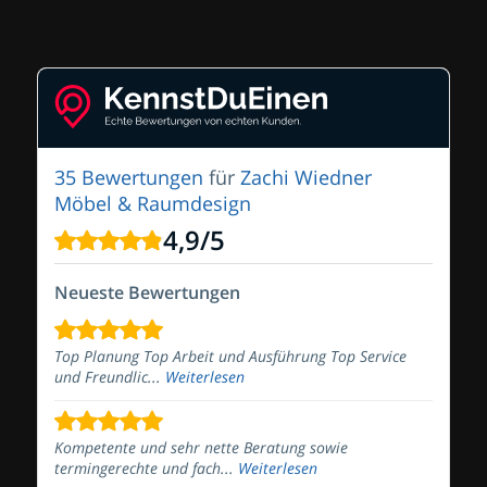
35 Bewertungen
für
Zachi Wiedner
Möbel & Raumdesign
4,9
/
5
Neueste Bewertungen
Top Planung Top Arbeit und Ausführung Top Service
und Freundlic...
Weiterlesen
Kompetente und sehr nette Beratung sowie
termingerechte und fach...
Weiterlesen