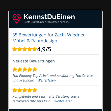
35 Bewertungen
für
Zachi Wiedner
Möbel & Raumdesign
4,9
/
5
Neueste Bewertungen
Top Planung Top Arbeit und Ausführung Top Service
und Freundlic...
Weiterlesen
Kompetente und sehr nette Beratung sowie
termingerechte und fach...
Weiterlesen