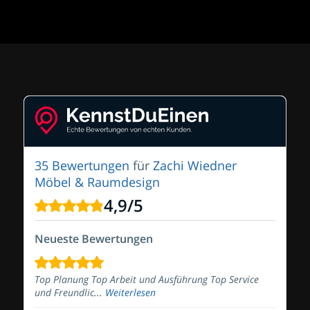
35 Bewertungen
für
Zachi Wiedner
Möbel & Raumdesign
4,9
/
5
Neueste Bewertungen
Top Planung Top Arbeit und Ausführung Top Service
und Freundlic...
Weiterlesen