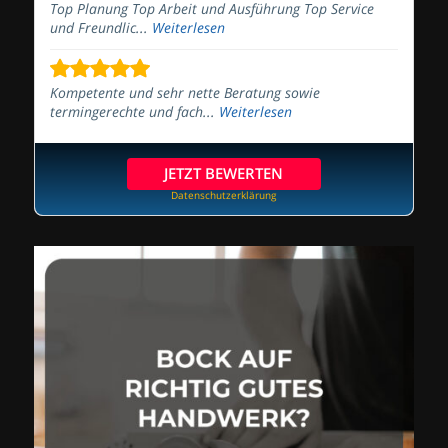
Top Planung Top Arbeit und Ausführung Top Service
und Freundlic...
Weiterlesen
Kompetente und sehr nette Beratung sowie
termingerechte und fach...
Weiterlesen
JETZT BEWERTEN
Datenschutzerklärung