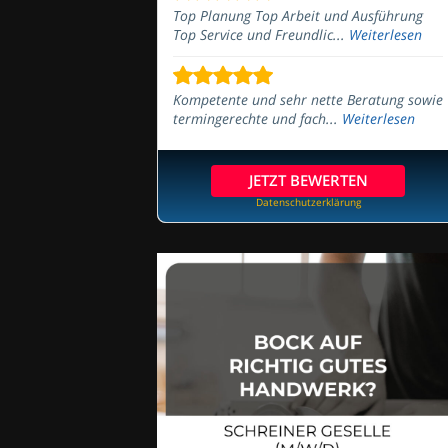
Top Planung Top Arbeit und Ausführung
Top Service und Freundlic...
Weiterlesen
Kompetente und sehr nette Beratung sowie
termingerechte und fach...
Weiterlesen
JETZT BEWERTEN
Datenschutzerklärung