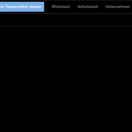
hre Traummöbel planen
Wohnwelt
Arbeitswelt
Unternehmen