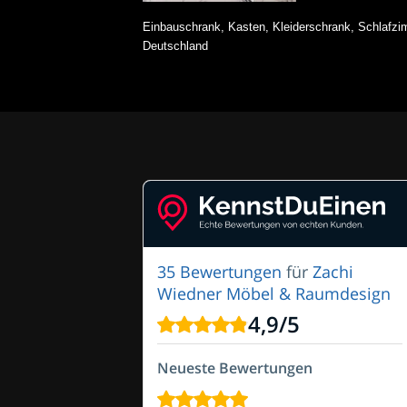
Einbauschrank, Kasten, Kleiderschrank, Schlafz
Deutschland
35 Bewertungen
für
Zachi
Wiedner Möbel & Raumdesign
4,9
/
5
Neueste Bewertungen