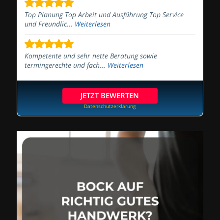
Top Planung Top Arbeit und Ausführung Top Service
und Freundlic...
Weiterlesen
Kompetente und sehr nette Beratung sowie
termingerechte und fach...
Weiterlesen
JETZT BEWERTEN
Datenschutzerklärung