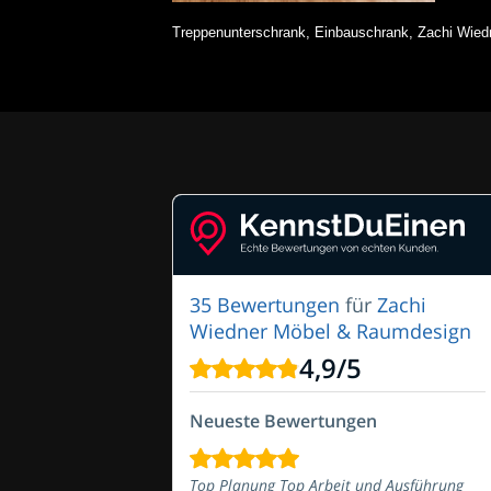
Treppenunterschrank, Einbauschrank, Zachi Wied
35 Bewertungen
für
Zachi
Wiedner Möbel & Raumdesign
4,9
/
5
Neueste Bewertungen
Top Planung Top Arbeit und Ausführung