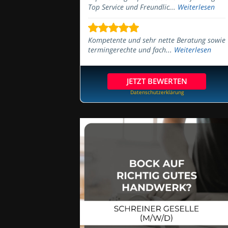
Top Service und Freundlic...
Weiterlesen
Kompetente und sehr nette Beratung sowie
termingerechte und fach...
Weiterlesen
JETZT BEWERTEN
Datenschutzerklärung