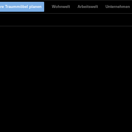
hre Traummöbel planen
Wohnwelt
Arbeitswelt
Unternehmen