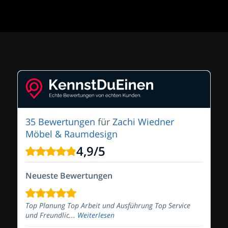
35 Bewertungen
für
Zachi Wiedner
Möbel & Raumdesign
4,9
/
5
Neueste Bewertungen
Top Planung Top Arbeit und Ausführung Top Service
und Freundlic...
Weiterlesen