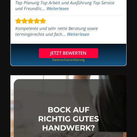
Top Planung Top Arbeit und Ausführung Top Service
und Freundlic...
Weiterlesen
Kompetente und sehr nette Beratung sowie
termingerechte und fach...
Weiterlesen
JETZT BEWERTEN
Datenschutzerklärung