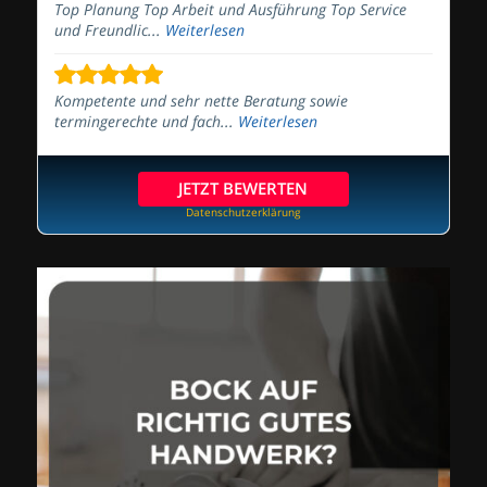
Top Planung Top Arbeit und Ausführung Top Service
und Freundlic...
Weiterlesen
Kompetente und sehr nette Beratung sowie
termingerechte und fach...
Weiterlesen
JETZT BEWERTEN
Datenschutzerklärung