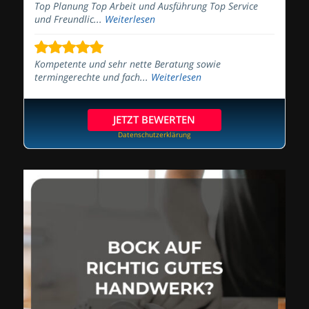
Top Planung Top Arbeit und Ausführung Top Service
und Freundlic...
Weiterlesen
Kompetente und sehr nette Beratung sowie
termingerechte und fach...
Weiterlesen
JETZT BEWERTEN
Datenschutzerklärung