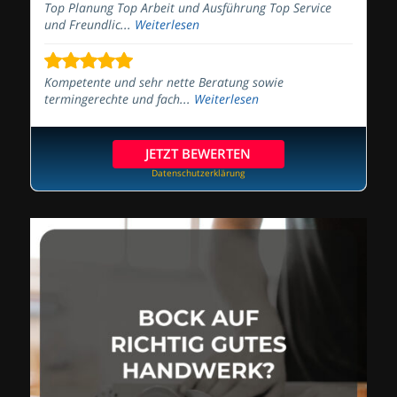
Top Planung Top Arbeit und Ausführung Top Service
und Freundlic...
Weiterlesen
Kompetente und sehr nette Beratung sowie
termingerechte und fach...
Weiterlesen
JETZT BEWERTEN
Datenschutzerklärung