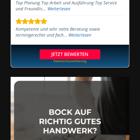
Top Planung Top Arbeit und Ausführung Top Service
und Freundlic...
Weiterlesen
Kompetente und sehr nette Beratung sowie
termingerechte und fach...
Weiterlesen
JETZT BEWERTEN
Datenschutzerklärung