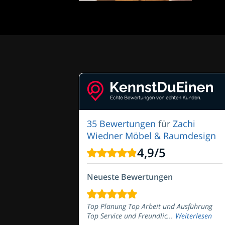
35 Bewertungen
für
Zachi
Wiedner Möbel & Raumdesign
4,9
/
5
Neueste Bewertungen
Top Planung Top Arbeit und Ausführung
Top Service und Freundlic...
Weiterlesen