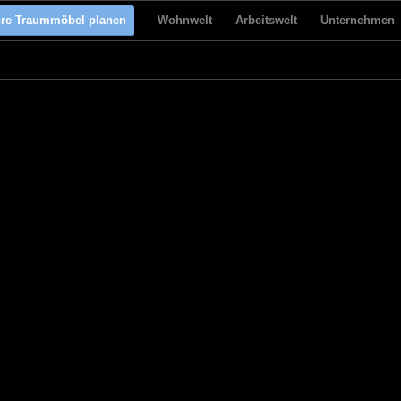
hre Traummöbel planen
Wohnwelt
Arbeitswelt
Unternehmen